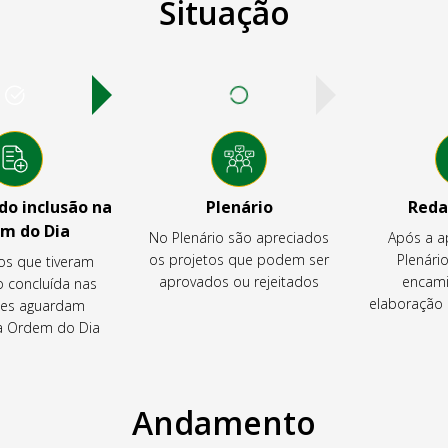
Situação
o inclusão na
Plenário
Reda
m do Dia
No Plenário são apreciados
Após a a
os projetos que podem ser
Plenário
os que tiveram
aprovados ou rejeitados
encami
o concluída nas
elaboração 
es aguardam
na Ordem do Dia
Andamento