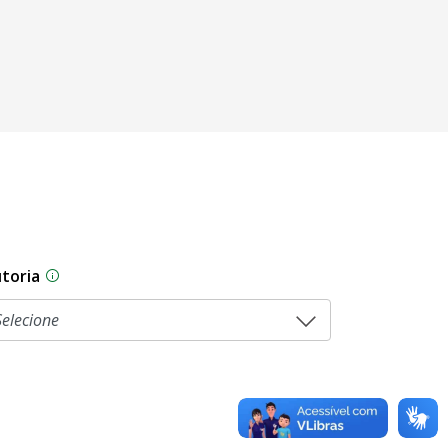
toria
sam por diferentes estágios durante o processo legislati
As proposições legislativas na CLDF podem ser origi