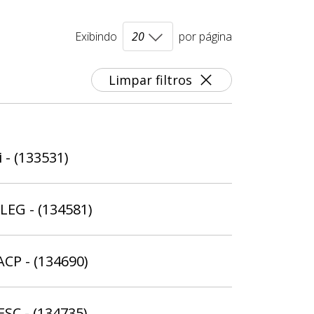
Exibindo
por página
Limpar filtros
 - (133531)
ELEG - (134581)
ACP - (134690)
ESC - (134735)