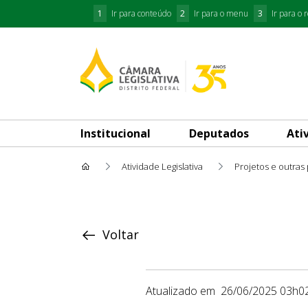
1
Ir para conteúdo
2
Ir para o menu
3
Ir para o 
Institucional
Deputados
Ati
Atividade Legislativa
Projetos e outras
Proposição
Voltar
Atualizado em
26/06/2025 03h0