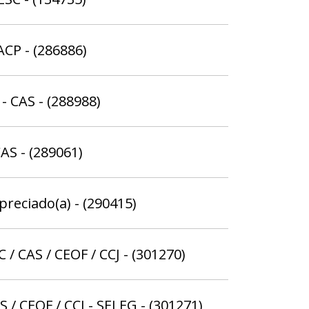
ACP - (286886)
- CAS - (288988)
AS - (289061)
preciado(a) - (290415)
 / CAS / CEOF / CCJ - (301270)
 / CEOF / CCJ - SELEG - (301271)