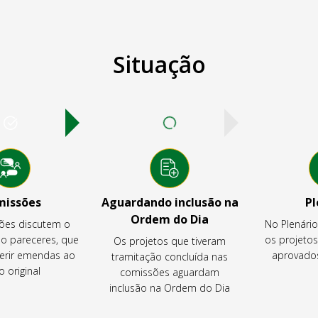
Situação
missões
Aguardando inclusão na
Pl
Ordem do Dia
ões discutem o
No Plenári
ão pareceres, que
os projeto
Os projetos que tiveram
rir emendas ao
aprovados
tramitação concluída nas
o original
comissões aguardam
inclusão na Ordem do Dia