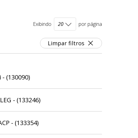
Exibindo
por página
Limpar filtros
 - (130090)
ELEG - (133246)
ACP - (133354)