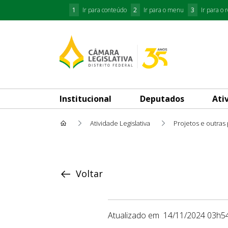
1
Ir para conteúdo
2
Ir para o menu
3
Ir para o 
Institucional
Deputados
Ati
Atividade Legislativa
Projetos e outras
Proposição
Voltar
Atualizado em
14/11/2024 03h5