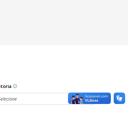
toria
sam por diferentes estágios durante o processo legislati
As proposições legislativas na CLDF podem ser origi