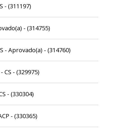
S - (311197)
ovado(a) - (314755)
S - Aprovado(a) - (314760)
- CS - (329975)
CS - (330304)
ACP - (330365)