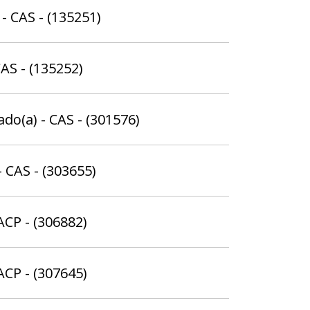
- CAS - (135251)
AS - (135252)
ado(a) - CAS - (301576)
 CAS - (303655)
ACP - (306882)
ACP - (307645)