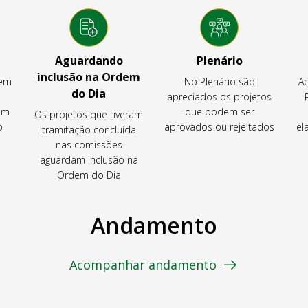
Aguardando
Plenário
inclusão na Ordem
tem
No Plenário são
Ap
do Dia
apreciados os projetos
em
que podem ser
Os projetos que tiveram
o
aprovados ou rejeitados
el
tramitação concluída
nas comissões
aguardam inclusão na
Ordem do Dia
Andamento
Acompanhar andamento