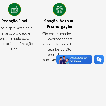
Redação Final
Sanção, Veto ou
Promulgação
ós a aprovação pelo
Plenário, o projeto é
São encaminhados ao
encaminhado para
Governador para
aboração da Redação
transformá-los em lei ou
Final
vetá-los ou são
promulgados e
publicados pela CLDF