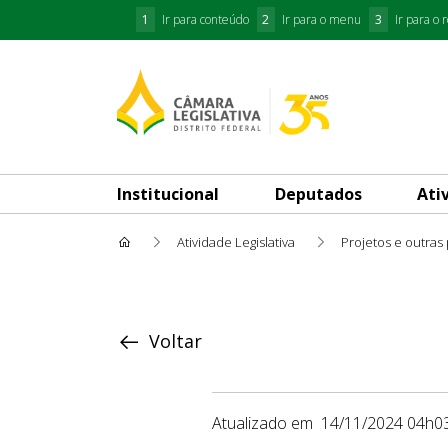
1
Ir para conteúdo
2
Ir para o menu
3
Ir para o 
Institucional
Deputados
Ati
Atividade Legislativa
Projetos e outras
Proposição
Voltar
Atualizado em
14/11/2024 04h0