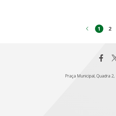
1
2
Págin
Pá
Página an
Praça Municipal, Quadra 2, L