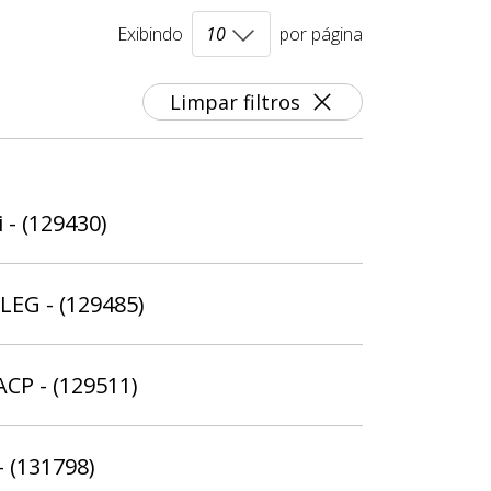
Exibindo
por página
Limpar filtros
 - (129430)
ELEG - (129485)
ACP - (129511)
 (131798)