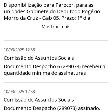
Disponibilização para Parecer, para as
unidades Gabinete do Deputado Rogério
Morro da Cruz - Gab 05. Prazo: 1º dia
10/03/2025 - 00:00 a útimo dia 31/03/2025 -
Mostrar mais
23:59
10/03/2025 12:58
Comissão de Assuntos Sociais
Documento Despacho 6 (289073) recebeu a
quantidade mínima de assinaturas
10/03/2025 12:58
Comissão de Assuntos Sociais
Documento Despacho (289073) assinado.