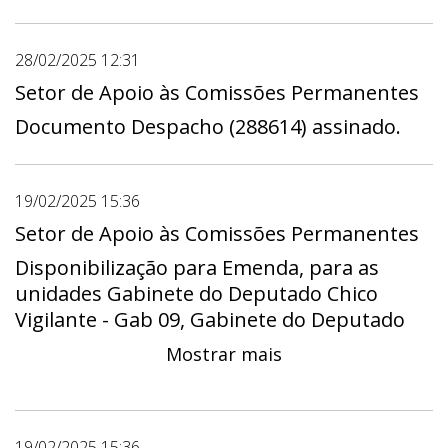
28/02/2025 12:31
Setor de Apoio às Comissões Permanentes
Documento Despacho (288614) assinado.
19/02/2025 15:36
Setor de Apoio às Comissões Permanentes
Disponibilização para Emenda, para as
unidades Gabinete do Deputado Chico
Vigilante - Gab 09, Gabinete do Deputado
Daniel Donizet - Gab 15, Gabinete do
Mostrar mais
Deputado Eduardo Pedrosa - Gab 20,
Gabinete do Deputado Fábio Félix - Gab 24,
Gabinete do Deputado Hermeto - Gab 11,
19/02/2025 15:36