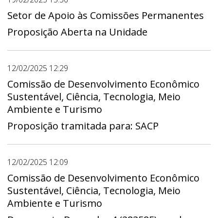
Gabinete do Deputado Iolando - Gab 21,
Gabinete da Deputada Jaqueline Silva - Gab
Setor de Apoio às Comissões Permanentes
03, Gabinete do Deputado João Cardoso
Proposição Aberta na Unidade
Professor Auditor - Gab 06, Gabinete do
Deputado Jorge Vianna - Gab 01, Gabinete
do Deputado Martins Machado - Gab 10,
12/02/2025 12:29
Gabinete do Deputado Robério Negreiros -
Comissão de Desenvolvimento Econômico
Gab 19, Gabinete do Deputado Roosevelt -
Sustentável, Ciência, Tecnologia, Meio
Gab 14, Gabinete da Deputada Dayse
Ambiente e Turismo
Amarilio - Gab 18, Gabinete da Deputada
Proposição tramitada para: SACP
Doutora Jane - Gab 23, Gabinete do
Deputado Gabriel Magno - Gab 16,
Gabinete do Deputado Joaquim Roriz Neto -
12/02/2025 12:09
Gab 04, Gabinete do Deputado Max Maciel -
Gab 02, Gabinete do Deputado Pastor
Comissão de Desenvolvimento Econômico
Daniel de Castro - Gab 07, Gabinete da
Sustentável, Ciência, Tecnologia, Meio
Deputada Paula Belmonte - Gab 22,
Ambiente e Turismo
Gabinete do Deputado Pepa - Gab 12,