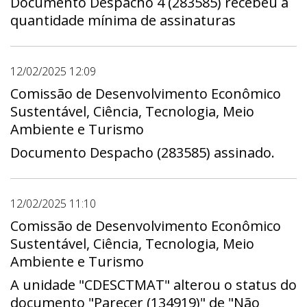
Documento Despacho 4 (283585) recebeu a
Gabinete do Deputado Ricardo Vale - Gab
quantidade mínima de assinaturas
13, Gabinete do Deputado Rogério Morro da
Cruz - Gab 05, Gabinete do Deputado
Thiago Manzoni - Gab 08, Gabinete do
12/02/2025 12:09
Deputado Wellington Luiz - Gab 17. Prazo:
Comissão de Desenvolvimento Econômico
1º dia 21/02/2025 - 00:00 a útimo dia
Sustentável, Ciência, Tecnologia, Meio
27/02/2025 - 23:59
Ambiente e Turismo
Documento Despacho (283585) assinado.
12/02/2025 11:10
Comissão de Desenvolvimento Econômico
Sustentável, Ciência, Tecnologia, Meio
Ambiente e Turismo
A unidade "CDESCTMAT" alterou o status do
documento "Parecer (134919)" de "Não