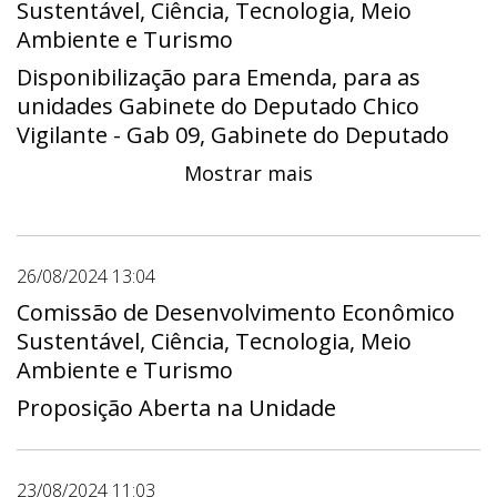
Sustentável, Ciência, Tecnologia, Meio
Ambiente e Turismo
Disponibilização para Emenda, para as
unidades Gabinete do Deputado Chico
Vigilante - Gab 09, Gabinete do Deputado
Daniel Donizet - Gab 15, Gabinete do
Mostrar mais
Deputado Eduardo Pedrosa - Gab 20,
Gabinete do Deputado Fábio Félix - Gab 24,
Gabinete do Deputado Hermeto - Gab 11,
Gabinete do Deputado Iolando - Gab 21,
26/08/2024 13:04
Gabinete da Deputada Jaqueline Silva - Gab
Comissão de Desenvolvimento Econômico
03, Gabinete do Deputado João Cardoso
Sustentável, Ciência, Tecnologia, Meio
Professor Auditor - Gab 06, Gabinete do
Ambiente e Turismo
Deputado Jorge Vianna - Gab 01, Gabinete
Proposição Aberta na Unidade
do Deputado Martins Machado - Gab 10,
Gabinete do Deputado Robério Negreiros -
Gab 19, Gabinete do Deputado Roosevelt -
23/08/2024 11:03