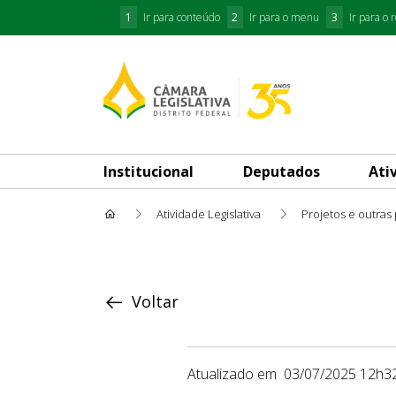
1
Ir para conteúdo
2
Ir para o menu
3
Ir para o 
Institucional
Deputados
Ati
Atividade Legislativa
Projetos e outras
Proposição
Voltar
Atualizado em
03/07/2025 12h3