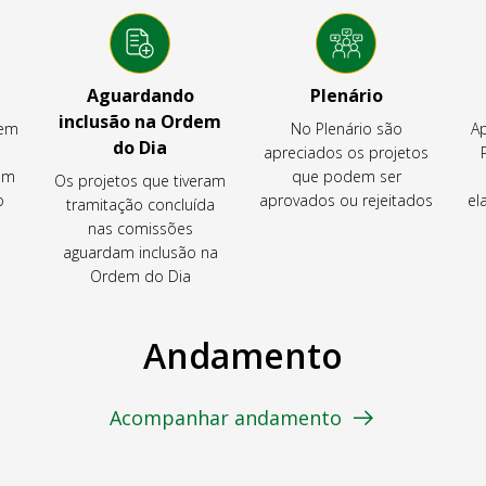
Aguardando
Plenário
inclusão na Ordem
tem
No Plenário são
Ap
do Dia
apreciados os projetos
em
que podem ser
Os projetos que tiveram
o
aprovados ou rejeitados
el
tramitação concluída
nas comissões
aguardam inclusão na
Ordem do Dia
Andamento
Acompanhar andamento