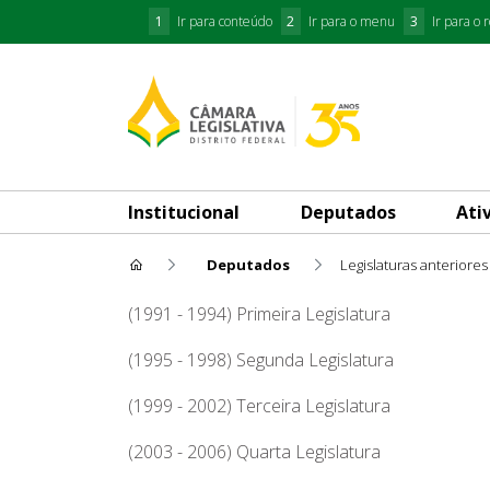
1
Ir para conteúdo
2
Ir para o menu
3
Ir para o 
Institucional
Deputados
Ati
Deputados
Legislaturas anteriores
Joe Valle
(1991 - 1994) Primeira Legislatura
(1995 - 1998) Segunda Legislatura
(1999 - 2002) Terceira Legislatura
(2003 - 2006) Quarta Legislatura