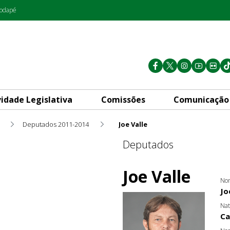
rodapé
vidade Legislativa
Comissões
Comunicação
Deputados 2011-2014
Joe Valle
Deputados
Joe Valle
Nom
Jo
Nat
Ca