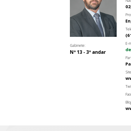
Nas
02
Pro
En
Tel
(6
E-m
Gabinete:
de
Nº 13 - 3º andar
Par
Pa
Sit
ww
Twi
Fac
Blo
ww