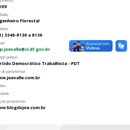
cimento:
/09
fissão:
genheiro Florestal
efone:
1) 3348-8130 a 8136
ail:
p.joevalle@cl.df.gov.br
tido político:
rtido Democrático Trabalhista - PDT
e do parlamentar:
w.joevalle.com.br
tter:
ebook:
g do parlamentar:
w.blogdojoe.com.br