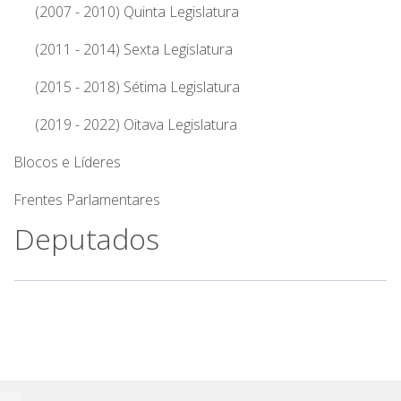
(2007 - 2010) Quinta Legislatura
(2011 - 2014) Sexta Legislatura
(2015 - 2018) Sétima Legislatura
(2019 - 2022) Oitava Legislatura
Blocos e Líderes
Frentes Parlamentares
Deputados