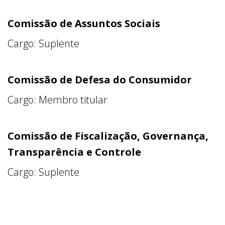
escolas públicas através do Programa de
Descentralização Administrativa e Financeira
Comissão de Assuntos Sociais
(PDAF).
Cargo: Suplente
Nova
polític
Comissão de Defesa do Consumidor
a –
Sem
Cargo: Membro titular
fazer
muito
Comissão de Fiscalização, Governança,
barulho,
Transparência e Controle
mas
alicerça
Cargo: Suplente
do em
cinco pilares – economicidade, independência,
transparência, compromisso com a educação