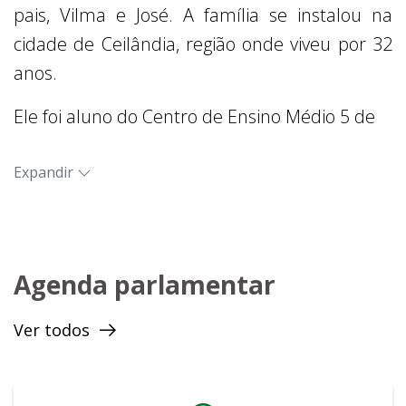
pais, Vilma e José. A família se instalou na
cidade de Ceilândia, região onde viveu por 32
anos.
Ele foi aluno do Centro de Ensino Médio 5 de
Ceilândia, atualmente o CEF 25, e frequentou
também o Centro de Línguas de Ceilândia
Expandir
(CILC), onde concluiu o curso de Espanhol. Sua
formação foi integralmente na rede pública de
ensino do Distrito Federal.
Agenda parlamentar
Em 1991 ingressou na Universidade de
Ver todos
Brasília (UnB) no curso de Licenciatura em
Geografia. Durante a trajetória acadêmica
participou de grêmios e de movimentos