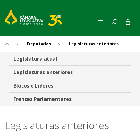
Deputados
Legislaturas anteriores
Legislaturas anteriores
Legislatura atual
Legislaturas anteriores
Blocos e Líderes
Frentes Parlamentares
Legislaturas anteriores