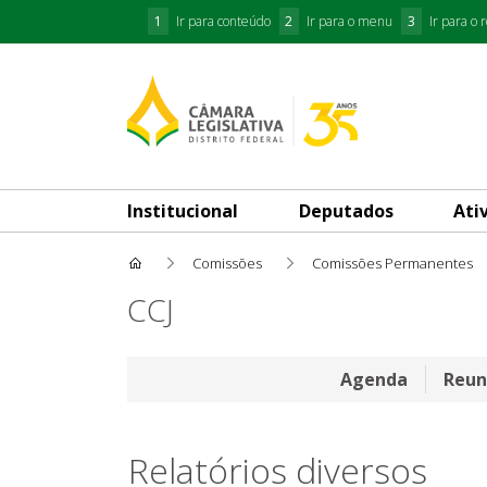
1
Ir para conteúdo
2
Ir para o menu
3
Ir para o 
Institucional
Deputados
Ati
Comissões
Comissões Permanentes
Relatórios diversos
CCJ
Agenda
Reun
Relatórios diversos