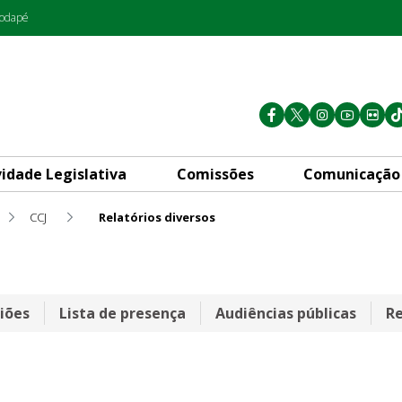
rodapé
vidade Legislativa
Comissões
Comunicação
CCJ
Relatórios diversos
iões
Lista de presença
Audiências públicas
Re