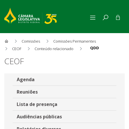
Comissões
Comissões Permanentes
QDD
CEOF
Conteúdo relacionado
Quadro de Detalhamento de
CEOF
Agenda
Reuniões
Lista de presença
Audiências públicas
Relatórios diversos