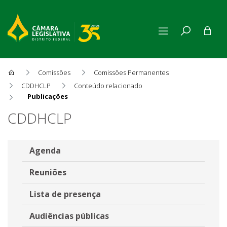
Comissões
Comissões Permanentes
CDDHCLP
Conteúdo relacionado
Publicações
Publicações
CDDHCLP
Agenda
Reuniões
Lista de presença
Audiências públicas