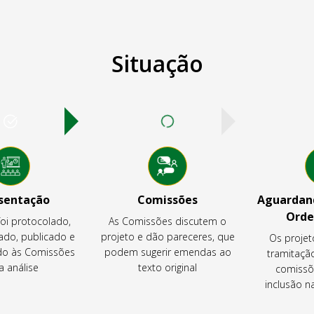
Situação
sentação
Comissões
Aguardand
Orde
foi protocolado,
As Comissões discutem o
ado, publicado e
projeto e dão pareceres, que
Os projet
o às Comissões
podem sugerir emendas ao
tramitaçã
a análise
texto original
comissõ
inclusão 