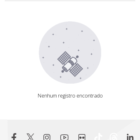
Nenhum registro encontrado
Nenhum registro encontrado