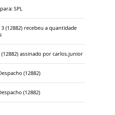
para: SPL
 (12882) recebeu a quantidade
s
12882) assinado por carlos.junior
Despacho (12882)
Despacho (12882)