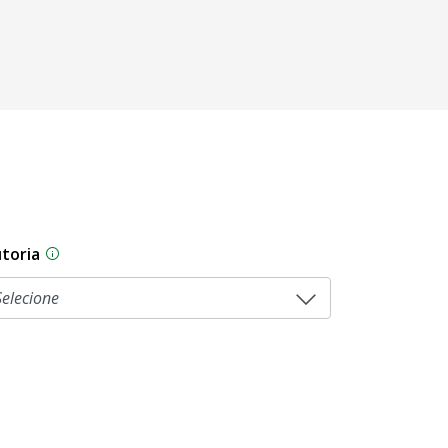
toria
As proposições legislativas na CLDF podem ser origi