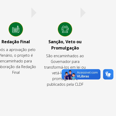
Redação Final
Sanção, Veto ou
Promulgação
ós a aprovação pelo
Plenário, o projeto é
São encaminhados ao
encaminhado para
Governador para
aboração da Redação
transformá-los em lei ou
Final
vetá-los ou são
promulgados e
publicados pela CLDF