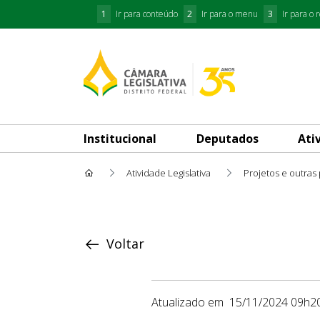
1
Ir para conteúdo
2
Ir para o menu
3
Ir para o 
Institucional
Deputados
Ati
Atividade Legislativa
Projetos e outras
Proposição
Voltar
Atualizado em
15/11/2024 09h2