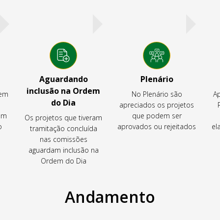
Aguardando
Plenário
inclusão na Ordem
tem
No Plenário são
Ap
do Dia
apreciados os projetos
em
que podem ser
Os projetos que tiveram
o
aprovados ou rejeitados
el
tramitação concluída
nas comissões
aguardam inclusão na
Ordem do Dia
Andamento