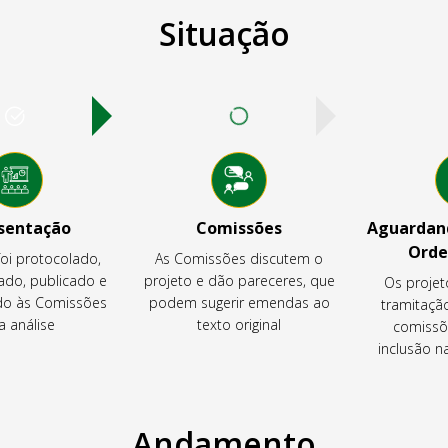
Situação
sentação
Comissões
Aguardand
Orde
foi protocolado,
As Comissões discutem o
ado, publicado e
projeto e dão pareceres, que
Os projet
o às Comissões
podem sugerir emendas ao
tramitaçã
a análise
texto original
comissõ
inclusão 
Andamento