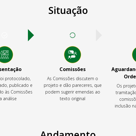
Situação
sentação
Comissões
Aguardand
Orde
foi protocolado,
As Comissões discutem o
ado, publicado e
projeto e dão pareceres, que
Os projet
o às Comissões
podem sugerir emendas ao
tramitaçã
a análise
texto original
comissõ
inclusão 
Andamento