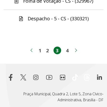
Folha de Votação - CS - (329967)
Despacho - 5 - CS - (330321)
1
2
3
4
Página
Página
Página
Página
Página anterior
Próxima pá
Praça Municipal, Quadra 2, Lote 5, Zona Cívico-
Administrativa, Brasília - DF