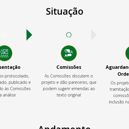
Situação
sentação
Comissões
Aguardand
Orde
foi protocolado,
As Comissões discutem o
ado, publicado e
projeto e dão pareceres, que
Os projet
o às Comissões
podem sugerir emendas ao
tramitaçã
a análise
texto original
comissõ
inclusão 