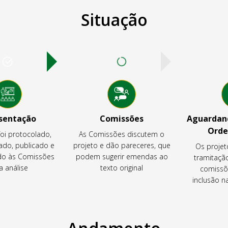
Situação
sentação
Comissões
Aguardand
Orde
foi protocolado,
As Comissões discutem o
ado, publicado e
projeto e dão pareceres, que
Os projet
o às Comissões
podem sugerir emendas ao
tramitaçã
a análise
texto original
comissõ
inclusão 