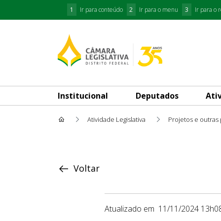
1
Ir para conteúdo
2
Ir para o menu
3
Ir para o 
Institucional
Deputados
Ati
Atividade Legislativa
Projetos e outras
Proposição
Voltar
Atualizado em
11/11/2024 13h0