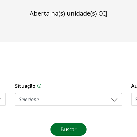
Aberta na(s) unidade(s) CCJ
Situação
Au
Na CLDF, as proposições legislativas pas
Buscar