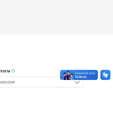
toria
sam por diferentes estágios durante o processo legislati
As proposições legislativas na CLDF podem ser origi