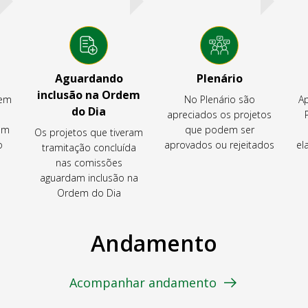
Aguardando
Plenário
inclusão na Ordem
tem
No Plenário são
Ap
do Dia
apreciados os projetos
em
que podem ser
Os projetos que tiveram
o
aprovados ou rejeitados
el
tramitação concluída
nas comissões
aguardam inclusão na
Ordem do Dia
Andamento
Acompanhar andamento