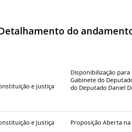
Detalhamento do andament
Disponibilização para
Gabinete do Deputado 
nstituição e Justiça
do Deputado Daniel Do
Deputado Eduardo Ped
Deputado Fábio Félix 
Hermeto - Gab 11, Ga
21, Gabinete da Deputa
nstituição e Justiça
Proposição Aberta na
Gabinete do Deputado