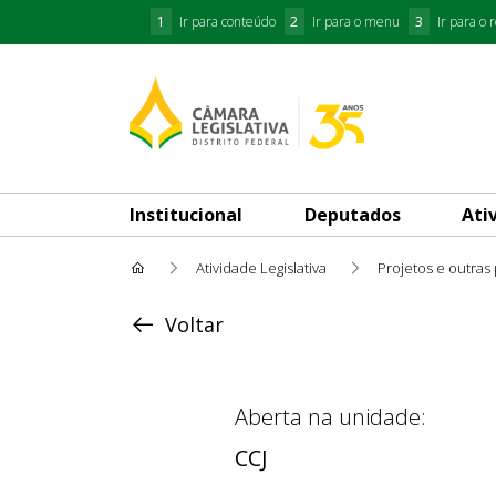
1
Ir para conteúdo
2
Ir para o menu
3
Ir para o 
Institucional
Deputados
Ati
Atividade Legislativa
Projetos e outras
Acompanhar Andamento
Voltar
Aberta na unidade:
CCJ