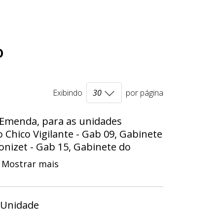
o
Exibindo
por página
 Emenda, para as unidades
Chico Vigilante - Gab 09, Gabinete
nizet - Gab 15, Gabinete do
rosa - Gab 20, Gabinete do
Mostrar mais
- Gab 24, Gabinete do Deputado
binete do Deputado Iolando - Gab
da Jaqueline Silva - Gab 03,
 Unidade
 João Cardoso Professor Auditor -