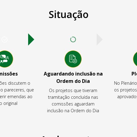
Situação
missões
Aguardando inclusão na
Pl
Ordem do Dia
ões discutem o
No Plenári
ão pareceres, que
os projeto
Os projetos que tiveram
rir emendas ao
aprovados
tramitação concluída nas
o original
comissões aguardam
inclusão na Ordem do Dia