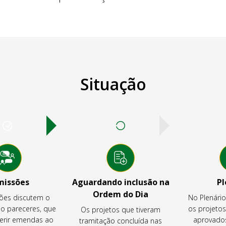
Situação
missões
Aguardando inclusão na
Pl
Ordem do Dia
ões discutem o
No Plenári
ão pareceres, que
os projeto
Os projetos que tiveram
rir emendas ao
aprovados
tramitação concluída nas