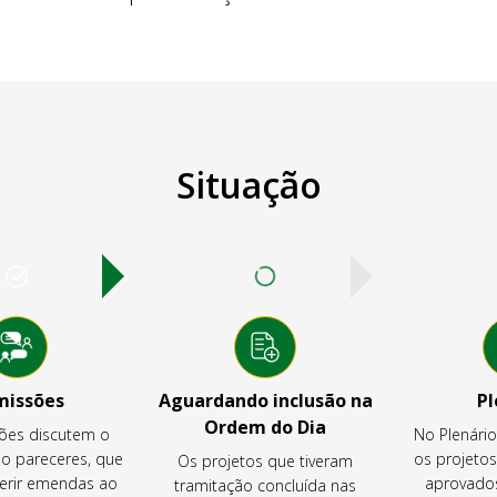
Situação
missões
Aguardando inclusão na
Pl
Ordem do Dia
ões discutem o
No Plenári
ão pareceres, que
os projeto
Os projetos que tiveram
rir emendas ao
aprovados
tramitação concluída nas