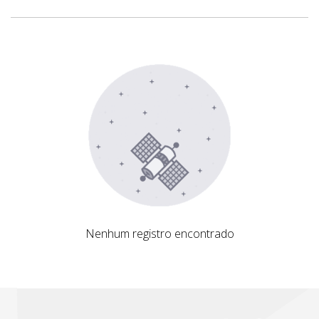
Nenhum registro encontrado
Nenhum registro encontrado