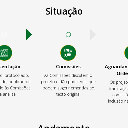
Situação
sentação
Comissões
Aguardand
Orde
foi protocolado,
As Comissões discutem o
ado, publicado e
projeto e dão pareceres, que
Os projet
o às Comissões
podem sugerir emendas ao
tramitaçã
a análise
texto original
comissõ
inclusão 