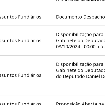
ssuntos Fundiários
Documento Despacho (
Disponibilização para
ssuntos Fundiários
Gabinete do Deputado 
08/10/2024 - 00:00 a ú
Disponibilização para
Gabinete do Deputado 
ssuntos Fundiários
do Deputado Daniel Do
Deputado Eduardo Ped
Deputado Fábio Félix 
Hermeto - Gab 11, Ga
21, Gabinete da Deputa
ssuntos Fundiários
Proposição Aberta na