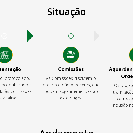
Situação
sentação
Comissões
Aguardand
Orde
foi protocolado,
As Comissões discutem o
ado, publicado e
projeto e dão pareceres, que
Os projet
o às Comissões
podem sugerir emendas ao
tramitaçã
a análise
texto original
comissõ
inclusão 