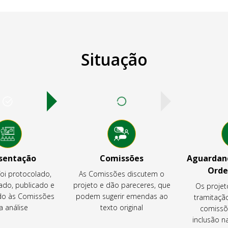
Situação
sentação
Comissões
Aguardand
Orde
foi protocolado,
As Comissões discutem o
ado, publicado e
projeto e dão pareceres, que
Os projet
o às Comissões
podem sugerir emendas ao
tramitaçã
a análise
texto original
comissõ
inclusão 