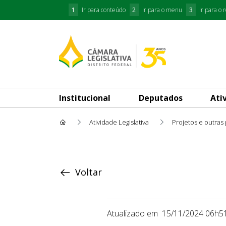
1
Ir para conteúdo
2
Ir para o menu
3
Ir para o 
Institucional
Deputados
Ati
Atividade Legislativa
Projetos e outras
Proposição
Voltar
Atualizado em
15/11/2024 06h5