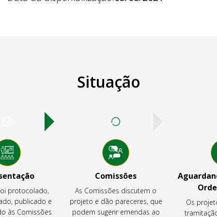
Situação
sentação
Comissões
Aguardand
Orde
foi protocolado,
As Comissões discutem o
ado, publicado e
projeto e dão pareceres, que
Os projet
o às Comissões
podem sugerir emendas ao
tramitaçã