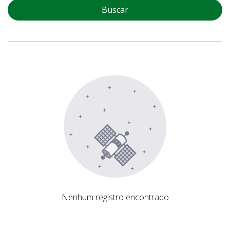
Buscar
Nenhum registro encontrado
Nenhum registro encontrado