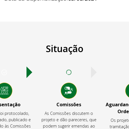
Situação
sentação
Comissões
Aguardand
Orde
foi protocolado,
As Comissões discutem o
ado, publicado e
projeto e dão pareceres, que
Os projet
o às Comissões
podem sugerir emendas ao
tramitaçã