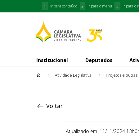
1
Ir para conteúdo
2
Ir para o menu
3
Ir para o 
Institucional
Deputados
Ati
Atividade Legislativa
Projetos e outras
Proposição
Voltar
Atualizado em
11/11/2024 13h0