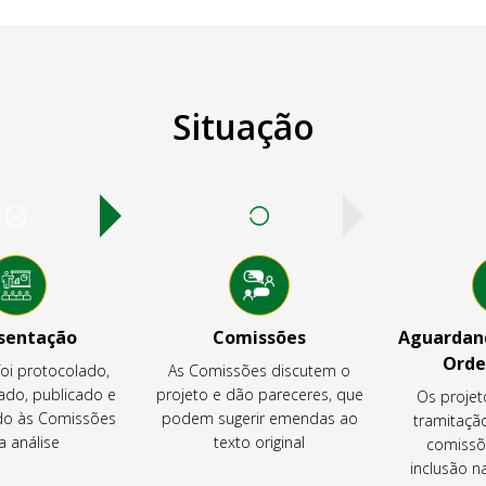
Situação
sentação
Comissões
Aguardand
Orde
foi protocolado,
As Comissões discutem o
ado, publicado e
projeto e dão pareceres, que
Os projet
o às Comissões
podem sugerir emendas ao
tramitaçã
a análise
texto original
comissõ
inclusão 