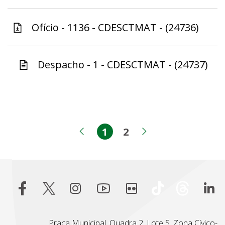
Ofício - 1136 - CDESCTMAT - (24736)
Despacho - 1 - CDESCTMAT - (24737)
1
2
Página
Página
Página anterior
Próxima pági
Praça Municipal, Quadra 2, Lote 5, Zona Cívico-