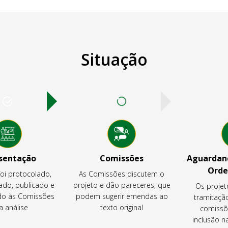
Situação
sentação
Comissões
Aguardand
Orde
foi protocolado,
As Comissões discutem o
ado, publicado e
projeto e dão pareceres, que
Os projet
o às Comissões
podem sugerir emendas ao
tramitaçã
a análise
texto original
comissõ
inclusão 