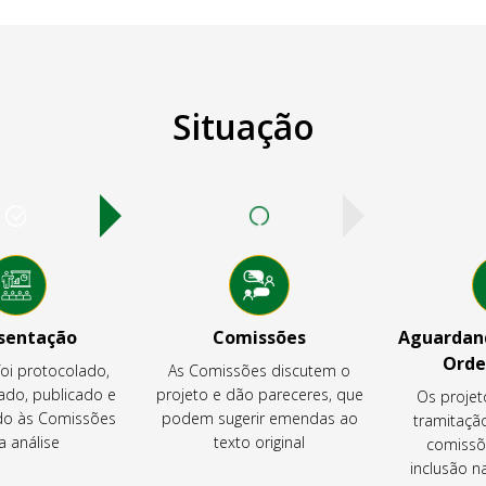
Situação
sentação
Comissões
Aguardand
Orde
foi protocolado,
As Comissões discutem o
ado, publicado e
projeto e dão pareceres, que
Os projet
o às Comissões
podem sugerir emendas ao
tramitaçã
a análise
texto original
comissõ
inclusão 