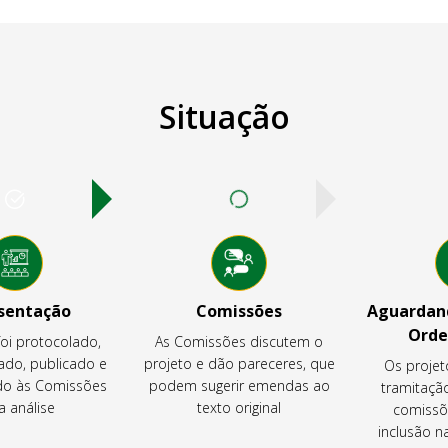
Situação
sentação
Comissões
Aguardand
Orde
foi protocolado,
As Comissões discutem o
ado, publicado e
projeto e dão pareceres, que
Os projet
o às Comissões
podem sugerir emendas ao
tramitaçã
a análise
texto original
comissõ
inclusão 