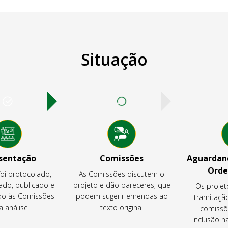
Situação
sentação
Comissões
Aguardand
Orde
foi protocolado,
As Comissões discutem o
ado, publicado e
projeto e dão pareceres, que
Os projet
o às Comissões
podem sugerir emendas ao
tramitaçã
a análise
texto original
comissõ
inclusão 