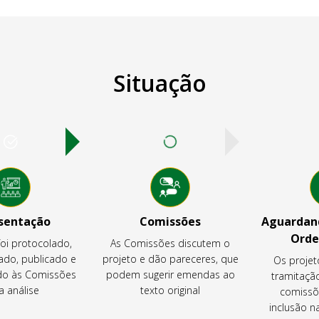
Situação
sentação
Comissões
Aguardand
Orde
foi protocolado,
As Comissões discutem o
ado, publicado e
projeto e dão pareceres, que
Os projet
o às Comissões
podem sugerir emendas ao
tramitaçã
a análise
texto original
comissõ
inclusão 