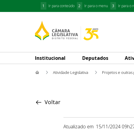
1
Ir para conteúdo
2
Ir para o menu
3
Ir para o 
Institucional
Deputados
Ati
Atividade Legislativa
Projetos e outras
Proposição
Voltar
Atualizado em
15/11/2024 09h2