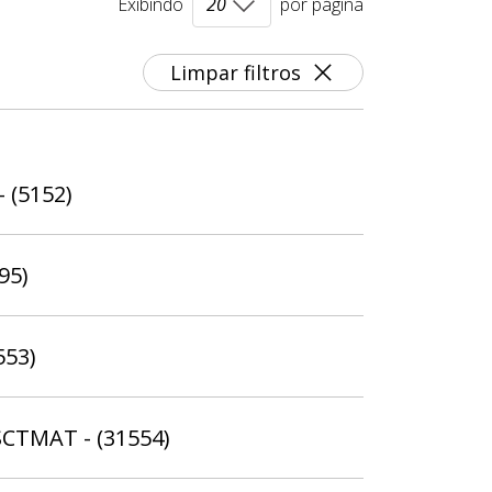
Exibindo
por página
Limpar filtros
- (5152)
95)
553)
SCTMAT - (31554)