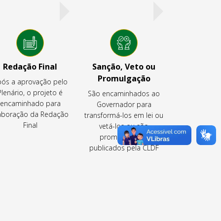
Redação Final
Sanção, Veto ou
Promulgação
ós a aprovação pelo
Plenário, o projeto é
São encaminhados ao
encaminhado para
Governador para
aboração da Redação
transformá-los em lei ou
Final
vetá-los ou são
promulgados e
publicados pela CLDF