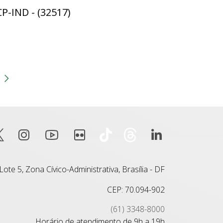
CP-IND - (32517)
gina
 anterior
Próxima página
ote 5, Zona Cívico-Administrativa, Brasília - DF
CEP: 70.094-902
(61) 3348-8000
Horário de atendimento de 9h a 19h