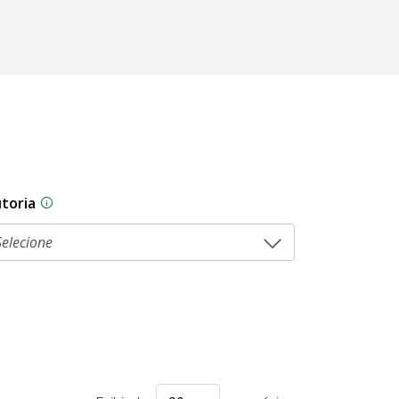
toria
As proposições legislativas na CLDF podem ser origi