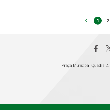
1
2
Pági
Página 
Praça Municipal, Quadra 2, L