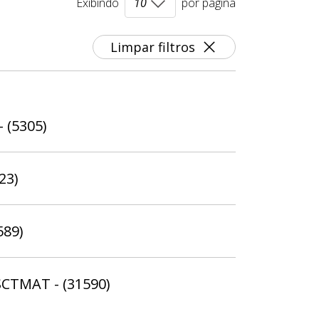
Exibindo
por página
Limpar filtros
- (5305)
23)
589)
SCTMAT - (31590)