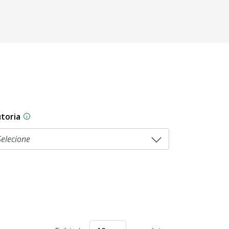
toria
As proposições legislativas na CLDF podem ser origi