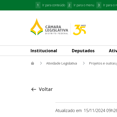
1
Ir para conteúdo
2
Ir para o menu
3
Ir para o 
Institucional
Deputados
Ati
Atividade Legislativa
Projetos e outras
Proposição
Voltar
Atualizado em
15/11/2024 09h2