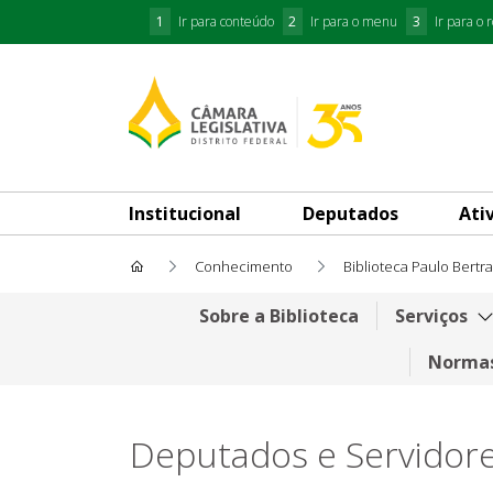
1
Ir para conteúdo
2
Ir para o menu
3
Ir para o 
Institucional
Deputados
Ati
Conhecimento
Biblioteca Paulo Bertr
Deputados e Servidores da C
Sobre a Biblioteca
Serviços
Normas
Deputados e Servidor