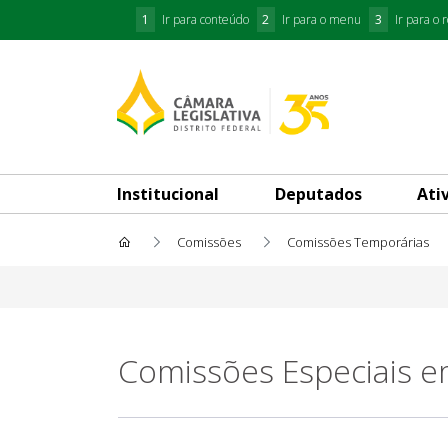
1
Ir para conteúdo
2
Ir para o menu
3
Ir para o 
Institucional
Deputados
Ati
Comissões
Comissões Temporárias
Em andamento
Comissões Especiais 