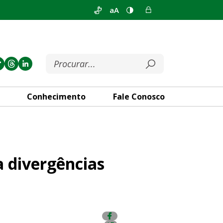
aA
Conhecimento
Fale Conosco
 em plenário
a divergências