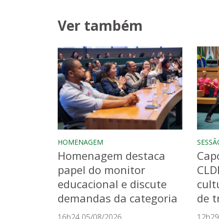
Ver também
HOMENAGEM
SESSÃ
Homenagem destaca
Capo
papel do monitor
CLD
educacional e discute
cult
demandas da categoria
de t
16h24 05/08/2026
12h29