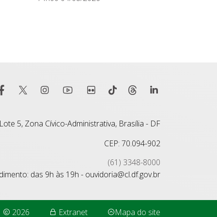
ote 5, Zona Cívico-Administrativa, Brasília - DF
CEP: 70.094-902
(61) 3348-8000
imento: das 9h às 19h - ouvidoria@cl.df.gov.br
2026
Extranet
Mapa do site