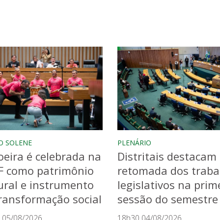
O SOLENE
PLENÁRIO
eira é celebrada na
Distritais destacam
F como patrimônio
retomada dos traba
ural e instrumento
legislativos na prim
ransformação social
sessão do semestre
 05/08/2026
18h30 04/08/2026