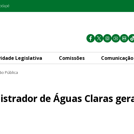
rodapé
vidade Legislativa
Comissões
Comunicação
ão Pública
uas Claras gera divergências
istrador de Águas Claras ger