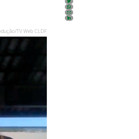
rodução/TV Web CLDF