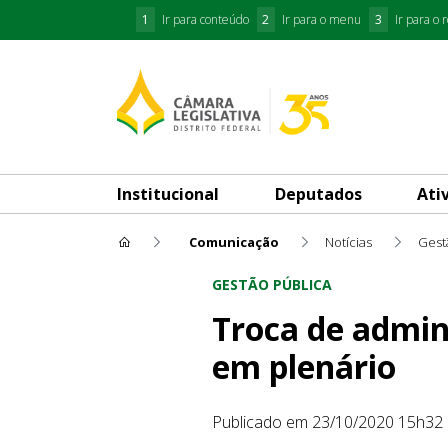
1
Ir para conteúdo
2
Ir para o menu
3
Ir para o 
Institucional
Deputados
Ati
Comunicação
Notícias
Gest
Troca de administrador de Ág
GESTÃO PÚBLICA
Troca de admin
em plenário
Publicado em 23/10/2020 15h32