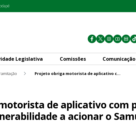
rodapé
vidade Legislativa
Comissões
Comunicação
ramitação
Projeto obriga motorista de aplicativo com passageiros em situação de vulnerabilidade a acionar o Samu
aplicativo com passageiros e
 motorista de aplicativo com
lnerabilidade a acionar o Sa