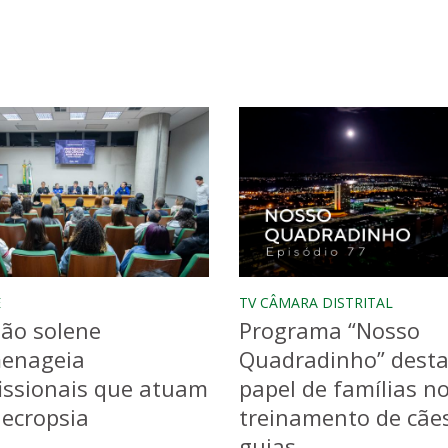
E
TV CÂMARA DISTRITAL
ão solene
Programa “Nosso
enageia
Quadradinho” dest
issionais que atuam
papel de famílias n
ecropsia
treinamento de cãe
guias