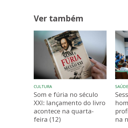
Ver também
CULTURA
SAÚD
Som e fúria no século
Sess
XXI: lançamento do livro
hom
acontece na quarta-
prof
feira (12)
na n