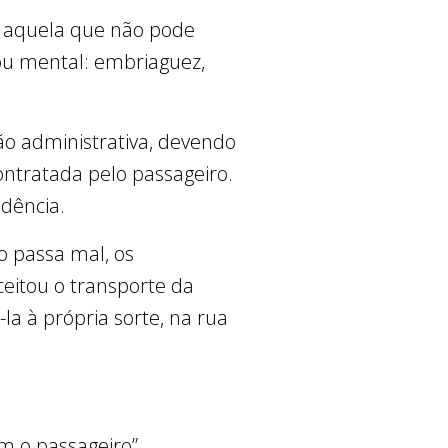
e aquela que não pode
/ou mental: embriaguez,
o administrativa, devendo
ontratada pelo passageiro.
idência.
ro passa mal, os
eitou o transporte da
la à própria sorte, na rua
m o passageiro”,