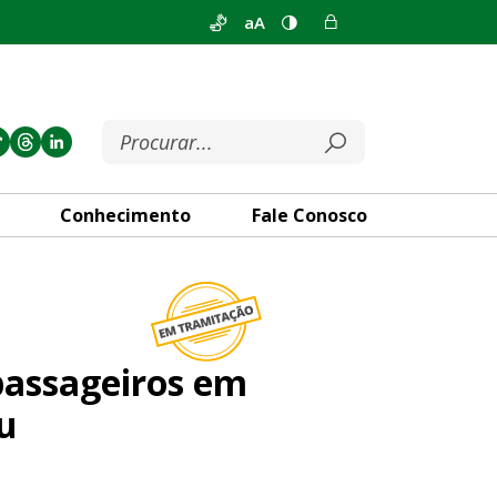
aA
Conhecimento
Fale Conosco
m situação de vulnerabilidad
 passageiros em
mu