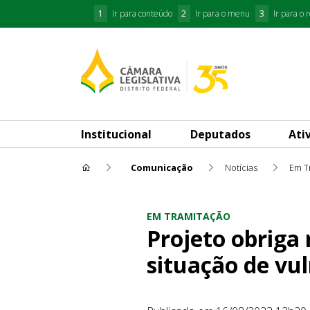
1
Ir para conteúdo
2
Ir para o menu
3
Ir para o 
Institucional
Deputados
Ati
Comunicação
Notícias
Em T
Projeto obriga motorista de 
EM TRAMITAÇÃO
Projeto obriga
situação de vu