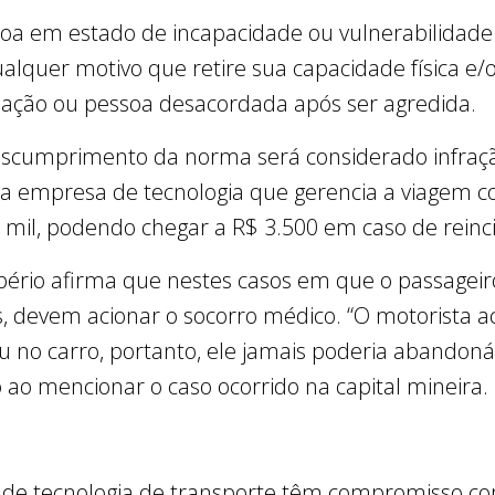
soa em estado de incapacidade ou vulnerabilidad
ualquer motivo que retire sua capacidade física e
dação ou pessoa desacordada após ser agredida.
escumprimento da norma será considerado infraçã
e a empresa de tecnologia que gerencia a viagem c
1 mil, podendo chegar a R$ 3.500 em caso de reinc
, Robério afirma que nestes casos em que o passagei
, devem acionar o socorro médico. “O motorista ac
u no carro, portanto, ele jamais poderia abandoná-
o ao mencionar o caso ocorrido na capital mineira.
vo de tecnologia de transporte têm compromisso co