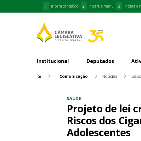
1
Ir para conteúdo
2
Ir para o menu
3
Ir para o 
Institucional
Deputados
Ati
Comunicação
Notícias
Saú
Projeto de lei cria Campanha
SAÚDE
Projeto de lei
Riscos dos Ciga
Adolescentes