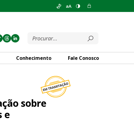
aA
Conhecimento
Fale Conosco
cos dos Cigarros Eletrônicos 
ação sobre
s e