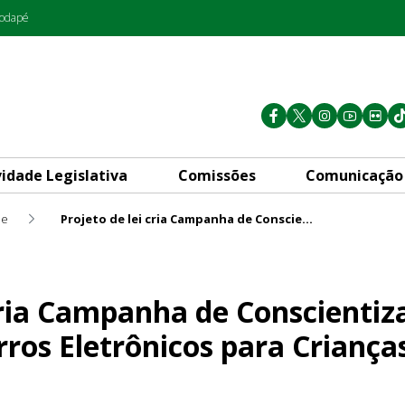
rodapé
vidade Legislativa
Comissões
Comunicação
de
Projeto de lei cria Campanha de Conscientização sobre Riscos dos Cigarros Eletrônicos para Crianças e Adolescentes
 de Conscientização sobre Ris
 cria Campanha de Conscientiz
rros Eletrônicos para Criança