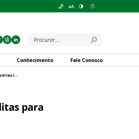
aA
Conhecimento
Fale Conosco
Procuradoria da Mulher firma parcerias inéditas para ampliar proteção às mulheres no DF
liar proteção às mulheres no
itas para