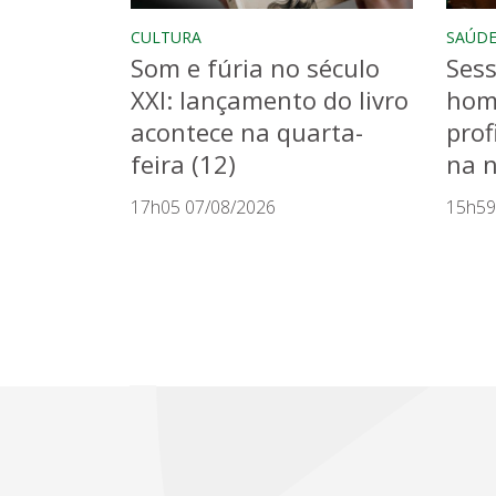
CULTURA
SAÚD
Som e fúria no século
Sess
XXI: lançamento do livro
hom
acontece na quarta-
prof
feira (12)
na n
17h05 07/08/2026
15h59