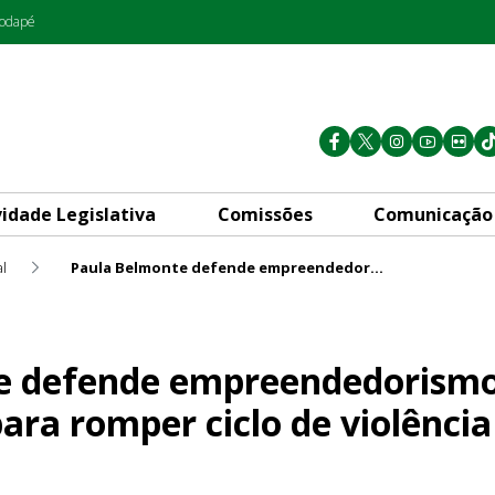
rodapé
vidade Legislativa
Comissões
Comunicação
l
Paula Belmonte defende empreendedorismo feminino como “chave” para romper ciclo de violência
eendedorismo feminino como 
e defende empreendedorismo
ara romper ciclo de violência