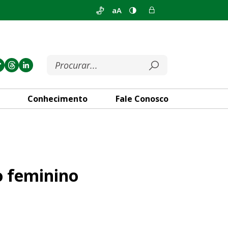
aA
Conhecimento
Fale Conosco
“chave” para romper ciclo d
 feminino