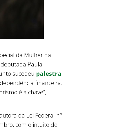
special da Mulher da
a deputada Paula
sunto sucedeu
palestra
r dependência financeira.
rismo é a chave”,
utora da Lei Federal nº
bro, com o intuito de