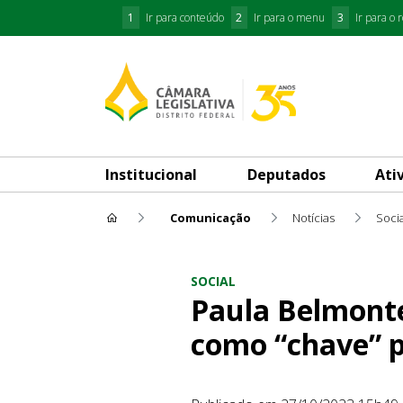
1
Ir para conteúdo
2
Ir para o menu
3
Ir para o 
Institucional
Deputados
Ati
Comunicação
Notícias
Socia
Paula Belmonte defende empr
SOCIAL
Paula Belmont
como “chave” p