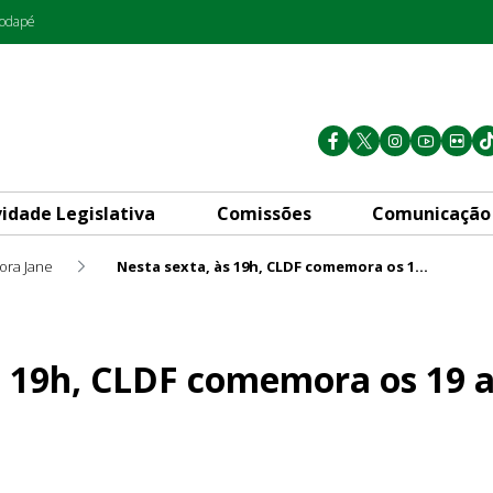
rodapé
vidade Legislativa
Comissões
Comunicação
ora Jane
Nesta sexta, às 19h, CLDF comemora os 19 anos do Itapoã
omemora os 19 anos do Itapoã
s 19h, CLDF comemora os 19 a