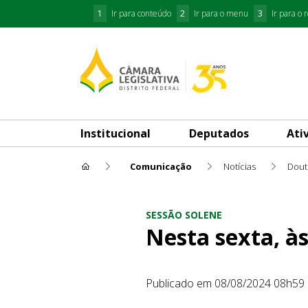
1
Ir para conteúdo
2
Ir para o menu
3
Ir para o 
Institucional
Deputados
Ati
Comunicação
Notícias
Dout
Nesta sexta, às 19h, CLDF c
SESSÃO SOLENE
Nesta sexta, à
Publicado em 08/08/2024 08h59